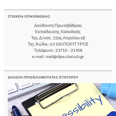
ΣΤΟΙΧΕΊΑ ΕΠΙΚΟΙΝΩΝΊΑΣ
Διεύθυνση Πρωτοβάθμιας
Εκπαίδευσης Χαλκιδικής
Ταχ. Δ/νση : 22ας Απριλίου 6β
Ταχ. Κώδικ.: 63 100 ΠΟΛΥΓΥΡΟΣ
Τηλέφωνο : 23710 – 21958
e-mail : mail@dipe.chal.sch.gr
ΔΉΛΩΣΗ ΠΡΟΣΒΑΣΙΜΌΤΗΤΑΣ ΙΣΤΟΤΌΠΟΥ