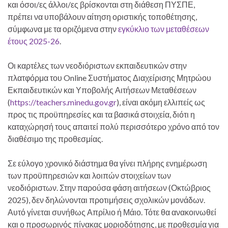
και όσοι/ες άλλοι/ες βρίσκονται στη διάθεση ΠΥΣΠΕ,
πρέπει να υποβάλουν αίτηση οριστικής τοποθέτησης,
σύμφωνα με τα οριζόμενα στην
εγκύκλιο των μεταθέσεων
έτους 2025-26
.
Οι καρτέλες των νεοδιόριστων εκπαιδευτικών στην
πλατφόρμα του Online Συστήματος Διαχείρισης Μητρώου
Εκπαιδευτικών και Υποβολής Αιτήσεων Μεταθέσεων
(
https://teachers.minedu.gov.gr
), είναι ακόμη ελλιπείς ως
προς τις προϋπηρεσίες και τα βασικά στοιχεία, διότι η
καταχώρησή τους απαιτεί πολύ περισσότερο χρόνο από τον
διαθέσιμο της προθεσμίας.
Σε εύλογο χρονικό διάστημα θα γίνει πλήρης ενημέρωση
των προϋπηρεσιών και λοιπών στοιχείων των
νεοδιόριστων. Στην παρούσα φάση αιτήσεων (Οκτώβριος
2025), δεν δηλώνονται προτιμήσεις σχολικών μονάδων.
Αυτό γίνεται συνήθως Απρίλιο ή Μάιο. Τότε θα ανακοινωθεί
και ο προσωρινός πίνακας μοριοδότησης, με προθεσμία για