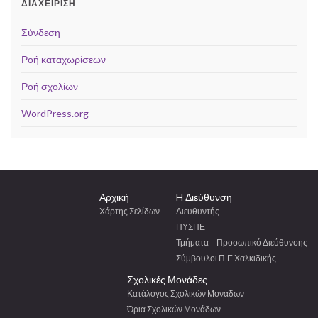
ΔΙΑΧΕΊΡΙΣΗ
Σύνδεση
Ροή καταχωρίσεων
Ροή σχολίων
WordPress.org
Αρχική
H Διεύθυνση
Χάρτης Σελίδων
Διευθυντής
ΠΥΣΠΕ
Τμήματα – Προσωπικό Διεύθυνσης
Σύμβουλοι Π.Ε Χαλκιδικής
Σχολικές Μονάδες
Κατάλογος Σχολικών Μονάδων
Όρια Σχολικών Μονάδων