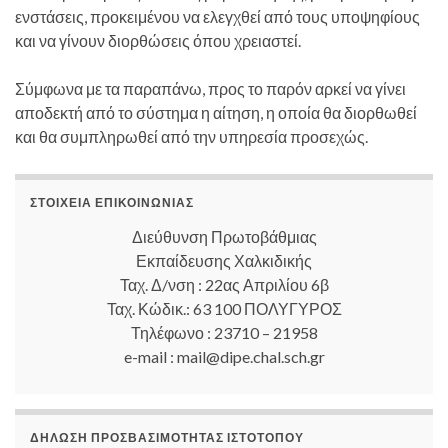
ενστάσεις, προκειμένου να ελεγχθεί από τους υποψηφίους
και να γίνουν διορθώσεις όπου χρειαστεί.
Σύμφωνα με τα παραπάνω, προς το παρόν αρκεί να γίνει
αποδεκτή από το σύστημα η αίτηση, η οποία θα διορθωθεί
και θα συμπληρωθεί από την υπηρεσία προσεχώς.
ΣΤΟΙΧΕΊΑ ΕΠΙΚΟΙΝΩΝΊΑΣ
Διεύθυνση Πρωτοβάθμιας
Εκπαίδευσης Χαλκιδικής
Ταχ. Δ/νση : 22ας Απριλίου 6β
Ταχ. Κώδικ.: 63 100 ΠΟΛΥΓΥΡΟΣ
Τηλέφωνο : 23710 – 21958
e-mail : mail@dipe.chal.sch.gr
ΔΉΛΩΣΗ ΠΡΟΣΒΑΣΙΜΌΤΗΤΑΣ ΙΣΤΟΤΌΠΟΥ