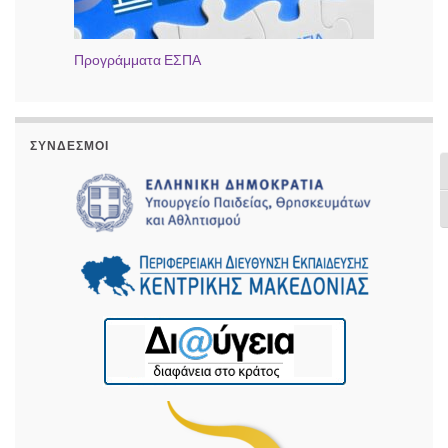
Προγράμματα ΕΣΠΑ
ΣΎΝΔΕΣΜΟΙ
Ε
Ε