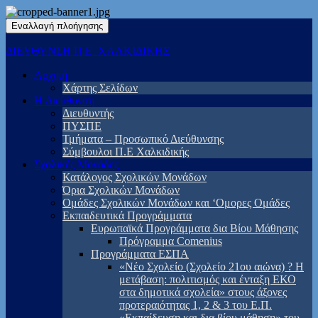
Εναλλαγή πλοήγησης
ΔΙΕΥΘΥΝΣΗ Π.Ε. ΧΑΛΚΙΔΙΚΗΣ
Αρχική
Χάρτης Σελίδων
H Διεύθυνση
Διευθυντής
ΠΥΣΠΕ
Τμήματα – Προσωπικό Διεύθυνσης
Σύμβουλοι Π.Ε Χαλκιδικής
Σχολικές Μονάδες
Κατάλογος Σχολικών Μονάδων
Όρια Σχολικών Μονάδων
Ομάδες Σχολικών Μονάδων και ‘Ομορες Ομάδες
Εκπαιδευτικά Προγράμματα
Ευρωπαϊκά Προγράμματα δια Βίου Μάθησης
Πρόγραμμα Comenius
Προγράμματα ΕΣΠΑ
«Νέο Σχολείο (Σχολείο 21ου αιώνα) ? Η
μετάβαση: πολιτισμός και ένταξη ΕΚΟ
στα δημοτικά σχολεία» στους άξονες
προτεραιότητας 1, 2 & 3 του Ε.Π.
«Εκπαίδευση και δια βίου μάθηση» του