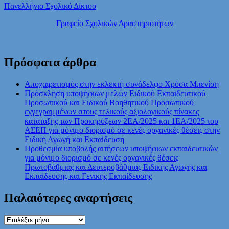
Πανελλήνιο Σχολικό Δίκτυο
Γραφείο Σχολικών Δραστηριοτήτων
Πρόσφατα άρθρα
Αποχαιρετισμός στην εκλεκτή συνάδελφο Χρύσα Μπενίση
Πρόσκληση υποψήφιων μελών Ειδικού Εκπαιδευτικού
Προσωπικού και Ειδικού Βοηθητικού Προσωπικού
εγγεγραμμένων στους τελικούς αξιολογικούς πίνακες
κατάταξης των Προκηρύξεων 2ΕΑ/2025 και 1ΕΑ/2025 του
ΑΣΕΠ για μόνιμο διορισμό σε κενές οργανικές θέσεις στην
Ειδική Αγωγή και Εκπαίδευση
Προθεσμία υποβολής αιτήσεων υποψήφιων εκπαιδευτικών
για μόνιμο διορισμό σε κενές οργανικές θέσεις
Πρωτοβάθμιας και Δευτεροβάθμιας Ειδικής Αγωγής και
Εκπαίδευσης και Γενικής Εκπαίδευσης
Παλαιότερες αναρτήσεις
Παλαιότερες
αναρτήσεις