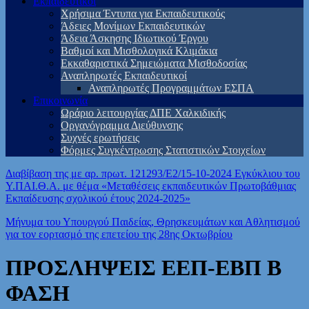
Εκπαιδευτικοί
Χρήσιμα Έντυπα για Εκπαιδευτικούς
Άδειες Μονίμων Εκπαιδευτικών
Άδεια Άσκησης Ιδιωτικού Έργου
Βαθμοί και Μισθολογικά Κλιμάκια
Εκκαθαριστικά Σημειώματα Μισθοδοσίας
Αναπληρωτές Εκπαιδευτικοί
Αναπληρωτές Προγραμμάτων ΕΣΠΑ
Επικοινωνία
Ωράριο λειτουργίας ΔΠΕ Χαλκιδικής
Οργανόγραμμα Διεύθυνσης
Συχνές ερωτήσεις
Φόρμες Συγκέντρωσης Στατιστικών Στοιχείων
Διαβίβαση της με αρ. πρωτ. 121293/Ε2/15-10-2024 Εγκύκλιου του
Υ.ΠΑΙ.Θ.Α. με θέμα «Μεταθέσεις εκπαιδευτικών Πρωτοβάθμιας
Εκπαίδευσης σχολικού έτους 2024-2025»
Μήνυμα του Υπουργού Παιδείας, Θρησκευμάτων και Αθλητισμού
για τον εορτασμό της επετείου της 28ης Οκτωβρίου
ΠΡΟΣΛΗΨΕΙΣ ΕΕΠ-ΕΒΠ Β
ΦΑΣΗ