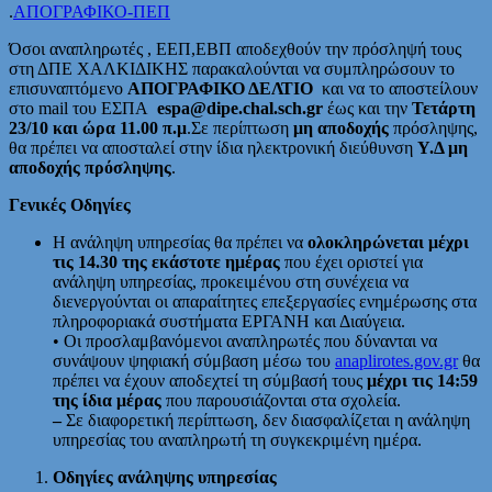
.
ΑΠΟΓΡΑΦΙΚΟ-ΠΕΠ
Όσοι αναπληρωτές , ΕΕΠ,ΕΒΠ αποδεχθούν την πρόσληψή τους
στη ΔΠΕ ΧΑΛΚΙΔΙΚΗΣ παρακαλούνται να συμπληρώσουν το
επισυναπτόμενο
ΑΠΟΓΡΑΦΙΚΟ ΔΕΛΤΙΟ
και να το αποστείλουν
στο mail του ΕΣΠΑ
espa@dipe.chal.sch.gr
έως και την
Τετάρτη
23/10 και ώρα 11.00 π.μ
.Σε περίπτωση
μη αποδοχής
πρόσληψης,
θα πρέπει να αποσταλεί στην ίδια ηλεκτρονική διεύθυνση
Υ.Δ μη
αποδοχής πρόσληψης
.
Γενικές Οδηγίες
Η ανάληψη υπηρεσίας θα πρέπει να
ολοκληρώνεται μέχρι
τις 14.30 της εκάστοτε ημέρας
που έχει οριστεί για
ανάληψη υπηρεσίας, προκειμένου στη συνέχεια να
διενεργούνται οι απαραίτητες επεξεργασίες ενημέρωσης στα
πληροφοριακά συστήματα ΕΡΓΑΝΗ και Διαύγεια.
• Οι προσλαμβανόμενοι αναπληρωτές που δύνανται να
συνάψουν ψηφιακή σύμβαση μέσω του
anaplirotes.gov.gr
θα
πρέπει να έχουν αποδεχτεί τη σύμβασή τους
μέχρι τις 14:59
της ίδια μέρας
που παρουσιάζονται στα σχολεία.
–
Σε διαφορετική περίπτωση, δεν διασφαλίζεται η ανάληψη
υπηρεσίας του αναπληρωτή τη συγκεκριμένη ημέρα.
Οδηγίες ανάληψης υπηρεσίας