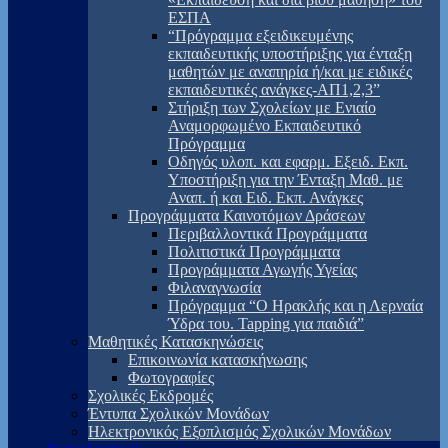
ΕΣΠΑ
“Πρόγραμμα εξειδικευμένης
εκπαιδευτικής υποστήριξης για ένταξη
μαθητών με αναπηρία ή/και με ειδικές
εκπαιδευτικές ανάγκες-ΑΠ1,2,3”
Στήριξη των Σχολείων με Ενιαίο
Αναμορφωμένο Εκπαιδευτικό
Πρόγραμμα
Οδηγός υλοπ. και εφαρμ. Εξειδ. Εκπ.
Υποστήριξη για την Ένταξη Μαθ. με
Αναπ. ή και Ειδ. Εκπ. Ανάγκες
Προγράμματα Καινοτόμων Δράσεων
Περιβαλλοντικά Προγράμματα
Πολιτιστικά Προγράμματα
Προγράμματα Αγωγής Υγείας
Φιλαναγνωσία
Πρόγραμμα “Ο Ηρακλής και η Λερναία
Ύδρα του. Tapping για παιδιά”
Μαθητικές Κατασκηνώσεις
Επικοινωνία κατασκήνωσης
Φωτογραφίες
Σχολικές Εκδρομές
Έντυπα Σχολικών Μονάδων
Ηλεκτρονικός Εξοπλισμός Σχολικών Μονάδων