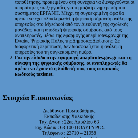
τοποθέτησης, προκειμένου στη συνέχεια να διενεργούνται οι
απαραίτητες επεξεργασίες για τη μαζική ενημέρωση του
συστήματος ΕΡΓΑΝΗ. Μέχρι τη συγκεκριμένη ώρα θα
πρέπει να έχει ολοκληρωθεί η ψηφιακή σήμανση ανάληψης
υπηρεσίας στο Myschool από τον Διευθυντή της σχολικής
μονάδας, και η αποδοχή ψηφιακής σύμβασης από τους
αναπληρωτές, μέσω της εφαρμογής anaplirotes.gov.gr της
Ενιαίας Ψηφιακής Πύλης της Δημόσιας Διοίκησης. Σε
διαφορετική περίπτωση, δεν διασφαλίζεται η ανάληψη
υπηρεσίας του τη συγκεκριμένη ημέρα.
Για την είσοδο στην εφαρμογή anaplirotes.gov.gr και τη
σύναψη της ψηφιακής σύμβασης, οι αναπληρωτές θα
πρέπει να έχουν στη διάθεσή τους τους ατομικούς
κωδικούς taxisnet.
Στοιχεία Επικοινωνίας
Διεύθυνση Πρωτοβάθμιας
Εκπαίδευσης Χαλκιδικής
Ταχ. Δ/νση : 22ας Απριλίου 6β
Ταχ. Κώδικ.: 63 100 ΠΟΛΥΓΥΡΟΣ
Τηλέφωνο : 23710 – 21958