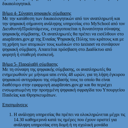
δικαιολογητικά.
Βήμα 4- Σύναψη ψηφιακής σύμβασης
Με την κατάθεση των δικαιολογητικών από τον αναπληρωτή και
την ψηφιακή σήμανση ανάληψης υπηρεσίας στο MySchool από τον
Διευθυντή/Προϊστάμενος, ενεργοποιείται η δυνατότητα σύναψης
ψηφιακής σύμβασης. Οι αναπληρωτές θα πρέπει να εισέλθουν στο
anaplirotes.gov.gr της Ενιαίας Ψηφιακής Πύλης του κράτους και με
τη χρήση των ατομικών τους κωδικών στο taxisnet να συνάψουν
ψηφιακή σύμβαση. Απαιτείται πρόσβαση στο Διαδίκτυο από
φορητή ή σταθερή συσκευή.
Βήμα 5- Παραλαβή σύμβασης
Με τη σύναψη της ψηφιακής σύμβασης, οι αναπληρωτές θα
ενημερωθούν με μήνυμα sms εντός 48 ωρών, για τη λήψη έγκυρου
ψηφιακού αντιγράφου της σύμβασής τους το οποίο θα είναι
διαθέσιμο στην εφαρμογή anaplirotes.gov.gr και θα περιέχει
ενσωματωμένη την προηγμένη ψηφιακή σφραγίδα του Υπουργείου
Παιδείας και Θρησκευμάτων.
Επισημάνσεις
Η ανάληψη υπηρεσίας θα πρέπει να ολοκληρώνεται μέχρι τις
14.30 καθημερινά κατά τις ημέρες που έχουν οριστεί για
ανάληψη υπηρεσίας στη δομή ή τη σχολική μονάδα