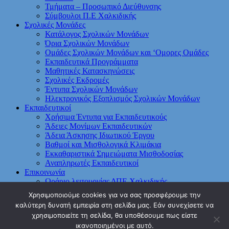
Τμήματα – Προσωπικό Διεύθυνσης
Σύμβουλοι Π.Ε Χαλκιδικής
Σχολικές Μονάδες
Κατάλογος Σχολικών Μονάδων
Όρια Σχολικών Μονάδων
Ομάδες Σχολικών Μονάδων και ‘Ομορες Ομάδες
Εκπαιδευτικά Προγράμματα
Μαθητικές Κατασκηνώσεις
Σχολικές Εκδρομές
Έντυπα Σχολικών Μονάδων
Ηλεκτρονικός Εξοπλισμός Σχολικών Μονάδων
Εκπαιδευτικοί
Χρήσιμα Έντυπα για Εκπαιδευτικούς
Άδειες Μονίμων Εκπαιδευτικών
Άδεια Άσκησης Ιδιωτικού Έργου
Βαθμοί και Μισθολογικά Κλιμάκια
Εκκαθαριστικά Σημειώματα Μισθοδοσίας
Αναπληρωτές Εκπαιδευτικοί
Επικοινωνία
Ωράριο λειτουργίας ΔΠΕ Χαλκιδικής
Οργανόγραμμα Διεύθυνσης
Χρησιμοποιούμε cookies για να σας προσφέρουμε την
Συχνές ερωτήσεις
καλύτερη δυνατή εμπειρία στη σελίδα μας. Εάν συνεχίσετε να
Φόρμες Συγκέντρωσης Στατιστικών Στοιχείων
χρησιμοποιείτε τη σελίδα, θα υποθέσουμε πως είστε
ικανοποιημένοι με αυτό.
© 2026 ΔΙΕΥΘΥΝΣΗ Π.Ε. ΧΑΛΚΙΔΙΚΗΣ.