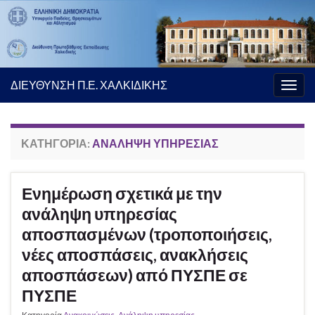
ΔΙΕΥΘΥΝΣΗ Π.Ε. ΧΑΛΚΙΔΙΚΗΣ
Εναλ
πλοή
ΚΑΤΗΓΟΡΊΑ:
ΑΝΆΛΗΨΗ ΥΠΗΡΕΣΊΑΣ
Ενημέρωση σχετικά με την
ανάληψη υπηρεσίας
αποσπασμένων (τροποποιήσεις,
νέες αποσπάσεις, ανακλήσεις
αποσπάσεων) από ΠΥΣΠΕ σε
ΠΥΣΠΕ