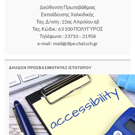
Διεύθυνση Πρωτοβάθμιας
Εκπαίδευσης Χαλκιδικής
Ταχ. Δ/νση : 22ας Απριλίου 6β
Ταχ. Κώδικ.: 63 100 ΠΟΛΥΓΥΡΟΣ
Τηλέφωνο : 23710 – 21958
e-mail : mail@dipe.chal.sch.gr
ΔΉΛΩΣΗ ΠΡΟΣΒΑΣΙΜΌΤΗΤΑΣ ΙΣΤΟΤΌΠΟΥ