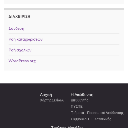
ΔΙΑΧΕΊΡΙΣΗ
Σύνδεση
Ροή καταχωρίσεων
Ροή σχολίων
WordPress.org
Αρχική
H Διεύθυνση
Χάρτης Σελίδων
Διευθυντής
ΠΥΣΠΕ
Τμήματα – Προσωπικό Διεύθυνσης
Σύμβουλοι Π.Ε Χαλκιδικής
Σχολικές Μονάδες