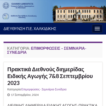
ΔΙΕΥΘΥΝΣΗ Π.Ε. ΧΑΛΚΙΔΙΚΗΣ
Εναλ
πλοή
ΚΑΤΗΓΟΡΊΑ:
ΕΠΙΜΟΡΦΏΣΕΙΣ – ΣΕΜΙΝΆΡΙΑ-
ΣΥΝΈΔΡΙΑ
Πρακτικά Διεθνούς διημερίδας
Ειδικής Αγωγής 7&8 Σεπτεμβρίου
2023
Κατηγορία
Επιμορφώσεις - Σεμινάρια-Συνέδρια
17 Σεπτεμβρίου, 2024
ΔΙΕΘΝΗΣ ΔΙΗΜΕΡΙΔΑ ΕΙΔΙΚΗΣ ΑΓΩΓΗΣ-ΠΡΑΚΤΙΚΑ