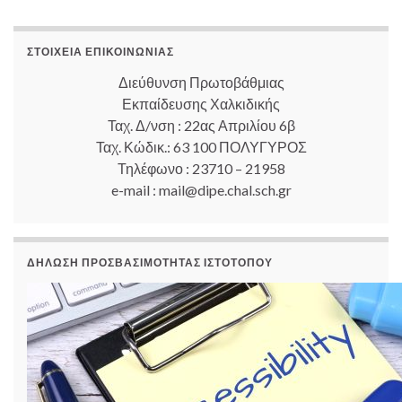
ΣΤΟΙΧΕΊΑ ΕΠΙΚΟΙΝΩΝΊΑΣ
Διεύθυνση Πρωτοβάθμιας
Εκπαίδευσης Χαλκιδικής
Ταχ. Δ/νση : 22ας Απριλίου 6β
Ταχ. Κώδικ.: 63 100 ΠΟΛΥΓΥΡΟΣ
Τηλέφωνο : 23710 – 21958
e-mail : mail@dipe.chal.sch.gr
ΔΉΛΩΣΗ ΠΡΟΣΒΑΣΙΜΌΤΗΤΑΣ ΙΣΤΟΤΌΠΟΥ