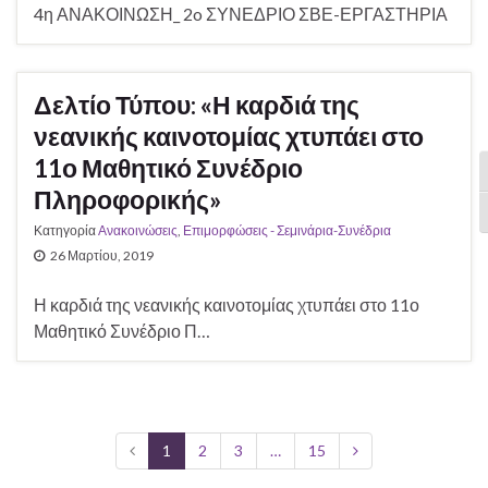
4η ΑΝΑΚΟΙΝΩΣΗ_ 2o ΣΥΝΕΔΡΙΟ ΣΒΕ-ΕΡΓΑΣΤΗΡΙΑ
Δελτίο Τύπου: «Η καρδιά της
νεανικής καινοτομίας χτυπάει στο
11ο Μαθητικό Συνέδριο
Ε
Πληροφορικής»
Ε
Κατηγορία
Ανακοινώσεις
,
Επιμορφώσεις - Σεμινάρια-Συνέδρια
26 Μαρτίου, 2019
Η καρδιά της νεανικής καινοτομίας χτυπάει στο 11ο
Μαθητικό Συνέδριο Π…
1
2
3
…
15