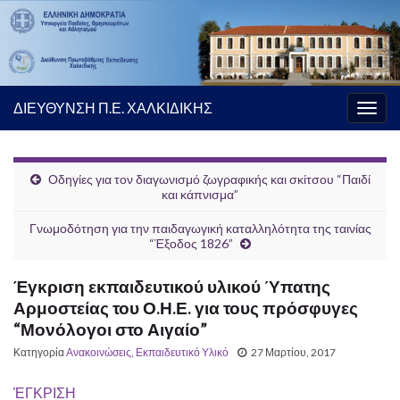
ΔΙΕΥΘΥΝΣΗ Π.Ε. ΧΑΛΚΙΔΙΚΗΣ
Εναλ
πλοή
Οδηγίες για τον διαγωνισμό ζωγραφικής και σκίτσου “Παιδί
και κάπνισμα”
Γνωμοδότηση για την παιδαγωγική καταλληλότητα της ταινίας
“Έξοδος 1826”
Έγκριση εκπαιδευτικού υλικού Ύπατης
Αρμοστείας του Ο.Η.Ε. για τους πρόσφυγες
“Μονόλογοι στο Αιγαίο”
Κατηγορία
Ανακοινώσεις
,
Εκπαιδευτικό Υλικό
27 Μαρτίου, 2017
ΈΓΚΡΙΣΗ