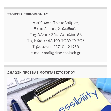
ΣΤΟΙΧΕΊΑ ΕΠΙΚΟΙΝΩΝΊΑΣ
Διεύθυνση Πρωτοβάθμιας
Εκπαίδευσης Χαλκιδικής
Ταχ. Δ/νση : 22ας Απριλίου 6β
Ταχ. Κώδικ.: 63 100 ΠΟΛΥΓΥΡΟΣ
Τηλέφωνο : 23710 – 21958
e-mail : mail@dipe.chal.sch.gr
ΔΉΛΩΣΗ ΠΡΟΣΒΑΣΙΜΌΤΗΤΑΣ ΙΣΤΟΤΌΠΟΥ