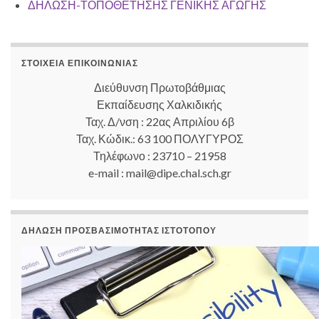
ΔΗΛΩΣΗ-ΤΟΠΟΘΕΤΗΣΗΣ ΓΕΝΙΚΗΣ ΑΓΩΓΗΣ
ΣΤΟΙΧΕΊΑ ΕΠΙΚΟΙΝΩΝΊΑΣ
Διεύθυνση Πρωτοβάθμιας
Εκπαίδευσης Χαλκιδικής
Ταχ. Δ/νση : 22ας Απριλίου 6β
Ταχ. Κώδικ.: 63 100 ΠΟΛΥΓΥΡΟΣ
Τηλέφωνο : 23710 – 21958
e-mail : mail@dipe.chal.sch.gr
ΔΉΛΩΣΗ ΠΡΟΣΒΑΣΙΜΌΤΗΤΑΣ ΙΣΤΟΤΌΠΟΥ