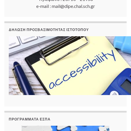
e-mail : mail@dipe.chal.sch.gr
ΔΉΛΩΣΗ ΠΡΟΣΒΑΣΙΜΌΤΗΤΑΣ ΙΣΤΟΤΌΠΟΥ
ΠΡΟΓΡΆΜΜΑΤΑ ΕΣΠΑ