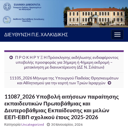
ΔΙΕΥΘΥΝΣΗ Π.Ε. ΧΑΛΚΙΔΙΚΗΣ
Εναλ
πλοή
Π Ρ Ο Κ Η Ρ Υ Ξ Η Πρόσκλησης εκδήλωσης ενδιαφέροντος
υποβολής προσφοράς για 3ήμερη ή 4ήμερη εκδρομή –
μετακίνηση με διανυκτέρευση (ΔΣ Ν. Σιλάτων)
11105_2026 Μήνυμα της Υπουργού Παιδείας Θρησκευμάτων
και Αθλητισμού για την εορτή των Τριών Ιεραρχών
11087_2026 Υποβολή αιτήσεων παραίτησης
εκπαιδευτικών Πρωτοβάθμιας και
Δευτεροβάθμιας Εκπαίδευσης και μελών
ΕΕΠ-ΕΒΠ σχολικού έτους 2025-2026
Κατηγορία
Uncategorized
30 Ιανουαρίου, 2026