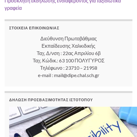
Πρόσκληση εκδήλωσης ενδιαφέροντος για ταξιδιωτικά
γραφεία
ΣΤΟΙΧΕΊΑ ΕΠΙΚΟΙΝΩΝΊΑΣ
Διεύθυνση Πρωτοβάθμιας
Εκπαίδευσης Χαλκιδικής
Ταχ. Δ/νση : 22ας Απριλίου 6β
Ταχ. Κώδικ.: 63 100 ΠΟΛΥΓΥΡΟΣ
Τηλέφωνο : 23710 – 21958
e-mail : mail@dipe.chal.sch.gr
ΔΉΛΩΣΗ ΠΡΟΣΒΑΣΙΜΌΤΗΤΑΣ ΙΣΤΟΤΌΠΟΥ