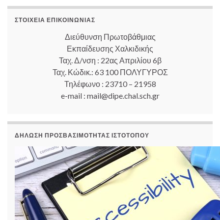
ΣΤΟΙΧΕΊΑ ΕΠΙΚΟΙΝΩΝΊΑΣ
Διεύθυνση Πρωτοβάθμιας
Εκπαίδευσης Χαλκιδικής
Ταχ. Δ/νση : 22ας Απριλίου 6β
Ταχ. Κώδικ.: 63 100 ΠΟΛΥΓΥΡΟΣ
Τηλέφωνο : 23710 – 21958
e-mail : mail@dipe.chal.sch.gr
ΔΉΛΩΣΗ ΠΡΟΣΒΑΣΙΜΌΤΗΤΑΣ ΙΣΤΟΤΌΠΟΥ