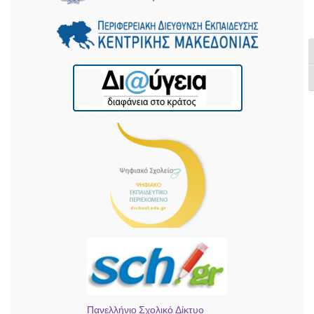
Ε
Ε
Πανελλήνιο Σχολικό Δίκτυο