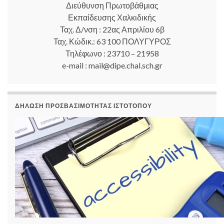
Διεύθυνση Πρωτοβάθμιας
Εκπαίδευσης Χαλκιδικής
Ταχ. Δ/νση : 22ας Απριλίου 6β
Ταχ. Κώδικ.: 63 100 ΠΟΛΥΓΥΡΟΣ
Τηλέφωνο : 23710 – 21958
e-mail : mail@dipe.chal.sch.gr
ΔΉΛΩΣΗ ΠΡΟΣΒΑΣΙΜΌΤΗΤΑΣ ΙΣΤΟΤΌΠΟΥ