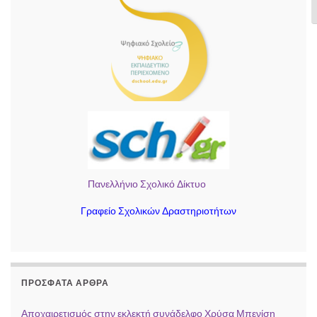
Ε
Πανελλήνιο Σχολικό Δίκτυο
Γραφείο Σχολικών Δραστηριοτήτων
ΠΡΌΣΦΑΤΑ ΆΡΘΡΑ
Αποχαιρετισμός στην εκλεκτή συνάδελφο Χρύσα Μπενίση