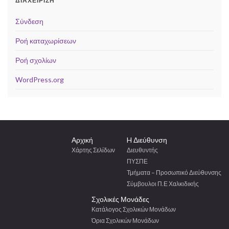
ΔΙΑΧΕΊΡΙΣΗ
Σύνδεση
Ροή καταχωρίσεων
Ροή σχολίων
WordPress.org
Αρχική
H Διεύθυνση
Χάρτης Σελίδων
Διευθυντής
ΠΥΣΠΕ
Τμήματα – Προσωπικό Διεύθυνσης
Σύμβουλοι Π.Ε Χαλκιδικής
Σχολικές Μονάδες
Κατάλογος Σχολικών Μονάδων
Όρια Σχολικών Μονάδων