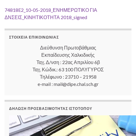
74818E2_10-05-2018_ΕΝΗΜΕΡΩΤΙΚΟ ΓΙΑ
ΔΝΣΕΙΣ_ΚΙΝΗΤΙΚΟΤΗΤΑ 2018_signed
ΣΤΟΙΧΕΊΑ ΕΠΙΚΟΙΝΩΝΊΑΣ
Διεύθυνση Πρωτοβάθμιας
Εκπαίδευσης Χαλκιδικής
Ταχ. Δ/νση : 22ας Απριλίου 6β
Ταχ. Κώδικ.: 63 100 ΠΟΛΥΓΥΡΟΣ
Τηλέφωνο : 23710 – 21958
e-mail : mail@dipe.chal.sch.gr
ΔΉΛΩΣΗ ΠΡΟΣΒΑΣΙΜΌΤΗΤΑΣ ΙΣΤΟΤΌΠΟΥ