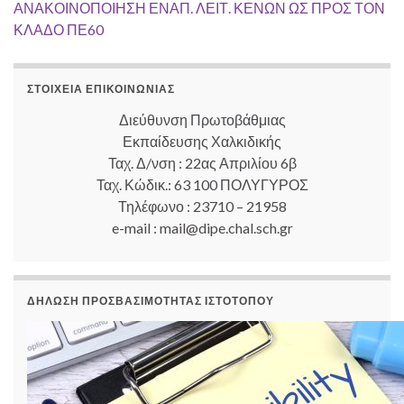
ΑΝΑΚΟΙΝΟΠΟΙΗΣΗ ΕΝΑΠ. ΛΕΙΤ. ΚΕΝΩΝ ΩΣ ΠΡΟΣ ΤΟΝ
ΚΛΑΔΟ ΠΕ60
ΣΤΟΙΧΕΊΑ ΕΠΙΚΟΙΝΩΝΊΑΣ
Διεύθυνση Πρωτοβάθμιας
Εκπαίδευσης Χαλκιδικής
Ταχ. Δ/νση : 22ας Απριλίου 6β
Ταχ. Κώδικ.: 63 100 ΠΟΛΥΓΥΡΟΣ
Τηλέφωνο : 23710 – 21958
e-mail : mail@dipe.chal.sch.gr
ΔΉΛΩΣΗ ΠΡΟΣΒΑΣΙΜΌΤΗΤΑΣ ΙΣΤΟΤΌΠΟΥ