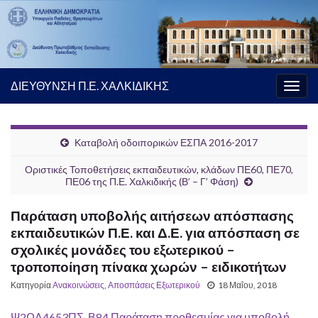
ΔΙΕΥΘΥΝΣΗ Π.Ε. ΧΑΛΚΙΔΙΚΗΣ
Εναλ
πλοή
Καταβολή οδοιπορικών ΕΣΠΑ 2016-2017
Οριστικές Τοποθετήσεις εκπαιδευτικών, κλάδων ΠΕ60, ΠΕ70,
ΠΕ06 της Π.Ε. Χαλκιδικής (Β’ – Γ’ Φάση)
Παράταση υποβολής αιτήσεων απόσπασης
εκπαιδευτικών Π.Ε. και Δ.Ε. για απόσπαση σε
σχολικές μονάδες του εξωτερικού –
τροποποίηση πίνακα χωρών – ειδικοτήτων
Κατηγορία
Ανακοινώσεις
,
Αποσπάσεις Εξωτερικού
18 Μαΐου, 2018
Ψ2ΩΛ4653ΠΣ-Β84 Παράταση προθεσμίας για υποβολή