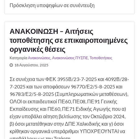
Πρόσκληση υποψηφίων σε συνέντευξη
ΑΝΑΚΟΙΝΩΣΗ – Αιτήσεις
τοποθέτησης σε επικαιροποιημένες
οργανικές θέσεις
Κατηγορία
Ανακοινώσεις
,
Ανακοινώσεις ΠΥΣΠΕ
,
Τοποθετήσεις
18 Αυγούστου, 2025
Σε συνέχεια των ΦΕΚ 3955Β/23-7-2025 και 4092Β/28-
7-2025 και των αποφάσεων 96770/Ε2/5-8-2025 και
96783/Ε2/5-8-2025 (Συμπληρωματικών μεταθέσεων),
ΟΛΟΙ οι εκπαιδευτικοί ΠΕ60, ΠΕ08, ΠΕ91 Γενικής
Εκπαίδευσης και ΠΕ60, ΠΕ71 Ειδικής Αγωγής που α)
είχαν υποβάλει αίτηση βελτίωσης τον Οκτώβριο 2024,
β) όσοι μετατέθηκαν στην ΔΠΕ Χαλκιδικής και γ) όσοι
κρίθηκαν οργανικά υπεράριθμοι ΥΠΟΧΡΕΟΥΝΤΑΙ να
υποβάλλουν ως την Τετάρτη …