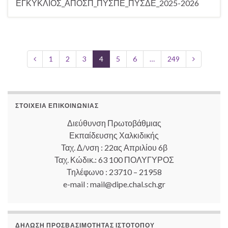
ΕΓΚΥΚΛΙΟΣ_ΑΠΟΣΠ_ΠΥΣΠΕ_ΠΥΣΔΕ_2025-2026
1
2
3
4
5
6
…
249
ΣΤΟΙΧΕΊΑ ΕΠΙΚΟΙΝΩΝΊΑΣ
Διεύθυνση Πρωτοβάθμιας
Εκπαίδευσης Χαλκιδικής
Ταχ. Δ/νση : 22ας Απριλίου 6β
Ταχ. Κώδικ.: 63 100 ΠΟΛΥΓΥΡΟΣ
Τηλέφωνο : 23710 – 21958
e-mail : mail@dipe.chal.sch.gr
ΔΉΛΩΣΗ ΠΡΟΣΒΑΣΙΜΌΤΗΤΑΣ ΙΣΤΟΤΌΠΟΥ