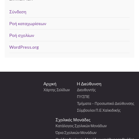
Σύνδεση
Ροή καταχωρίσεων
Ροή σχολίων
WordPress.org
Αρχική
H Διεύθυνση
Χάρτης Σελίδων
Διευθυντής
ΠΥΣΠΕ
Τμήματα – Προσωπικό Διεύθυνσης
Σύμβουλοι Π.Ε Χαλκιδικής
Σχολικές Μονάδες
Κατάλογος Σχολικών Μονάδων
Όρια Σχολικών Μονάδων