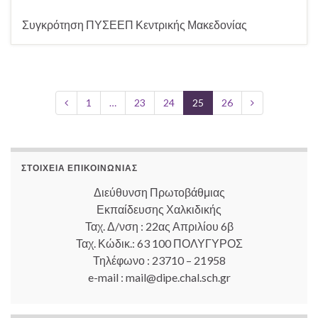
Συγκρότηση ΠΥΣΕΕΠ Κεντρικής Μακεδονίας
1
…
23
24
25
26
ΣΤΟΙΧΕΊΑ ΕΠΙΚΟΙΝΩΝΊΑΣ
Διεύθυνση Πρωτοβάθμιας
Εκπαίδευσης Χαλκιδικής
Ταχ. Δ/νση : 22ας Απριλίου 6β
Ταχ. Κώδικ.: 63 100 ΠΟΛΥΓΥΡΟΣ
Τηλέφωνο : 23710 – 21958
e-mail : mail@dipe.chal.sch.gr