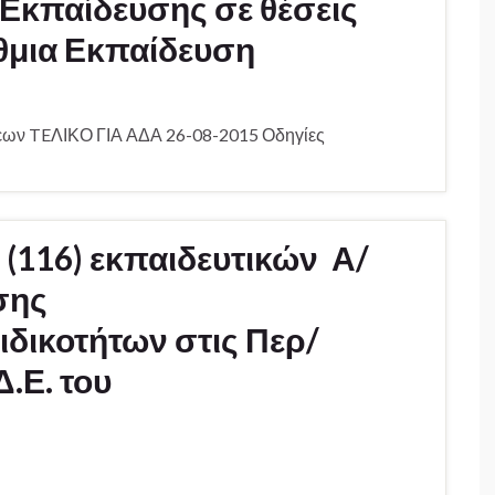
 Εκπαίδευσης σε θέσεις
θμια Εκπαίδευση
ων TEΛΙΚΟ ΓΙΑ ΑΔΑ 26-08-2015 Οδηγίες
(116) εκπαιδευτικών Α/
/σης
ιδικοτήτων στις Περ/
Δ.Ε. του